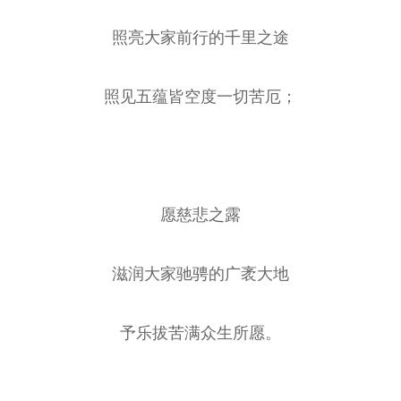
照亮大家前行的千里之途
照见五蕴皆空度一切苦厄；
愿慈悲之露
滋润大家驰骋的广袤大地
予乐拔苦满众生所愿。