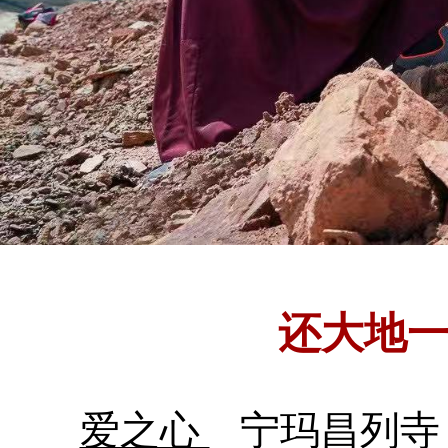
还大地
爱之心
宁玛昌列寺