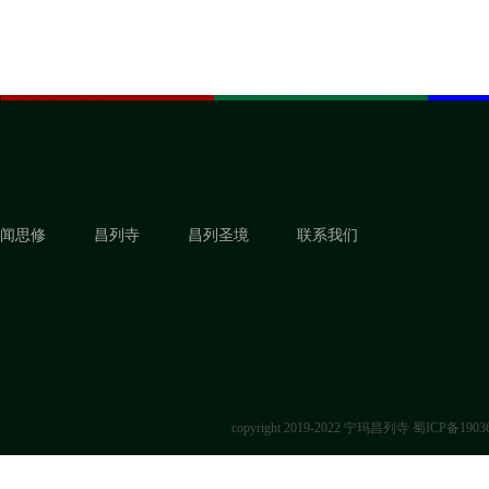
闻思修
昌列寺
昌列圣境
联系我们
copyright 2019-2022 宁玛昌列寺
蜀ICP备1903