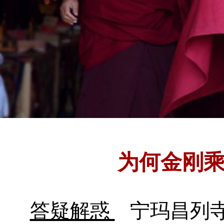
为何金刚
答疑解惑
宁玛昌列