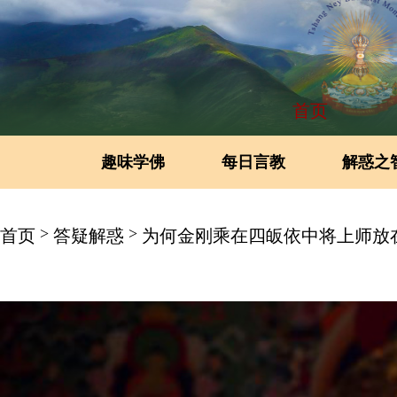
首页
趣味学佛
每日言教
解惑之
>
>
首页
答疑解惑
为何金刚乘在四皈依中将上师放