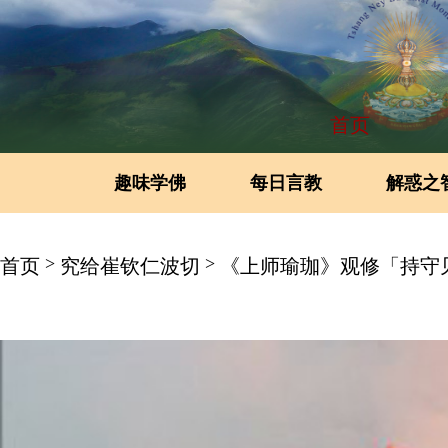
首页
趣味学佛
每日言教
解惑之
>
>
首页
究给崔钦仁波切
《上师瑜珈》观修「持守