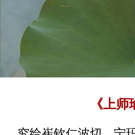
《上师
究给崔钦仁波切
宁