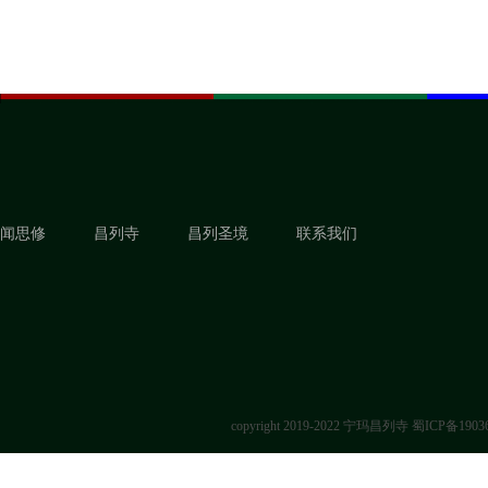
闻思修
昌列寺
昌列圣境
联系我们
copyright 2019-2022 宁玛昌列寺
蜀ICP备1903