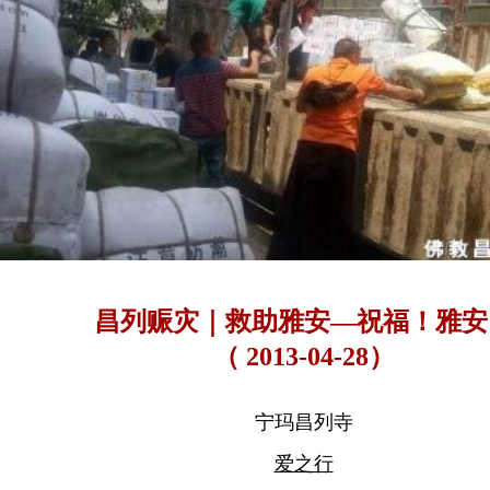
昌列赈灾｜救助雅安—祝福！雅安
（ 2013-04-28）
宁玛昌列寺
爱之行