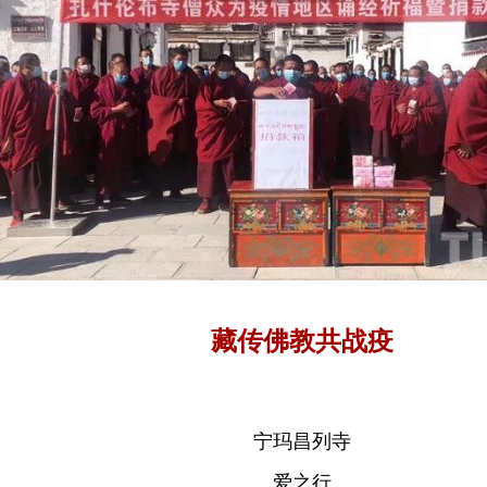
藏传佛教共战疫
宁玛昌列寺
爱之行