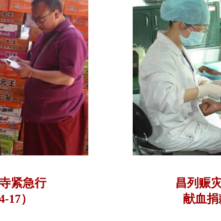
寺紧急行
昌列赈
-17）
献血捐款