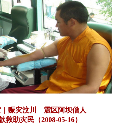
灾｜赈灾汶川—震区阿坝僧人
救助灾民（2008-05-16）