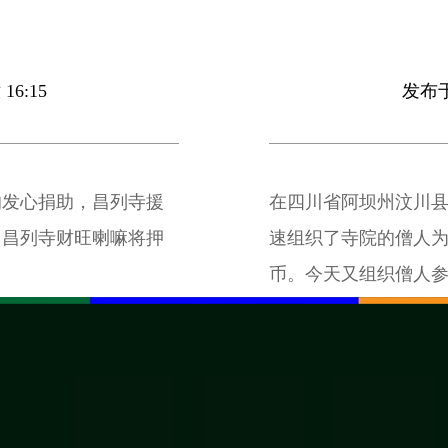
16:15
发布于 
的发心捐助，昌列寺援
在四川省阿坝州汶川
。昌列寺财旺喇嘛将押
速组织了寺院的僧人
币。今天又组织僧人