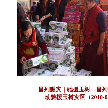
昌列赈灾｜驰援玉树—昌列
动驰援玉树灾区（2010-04