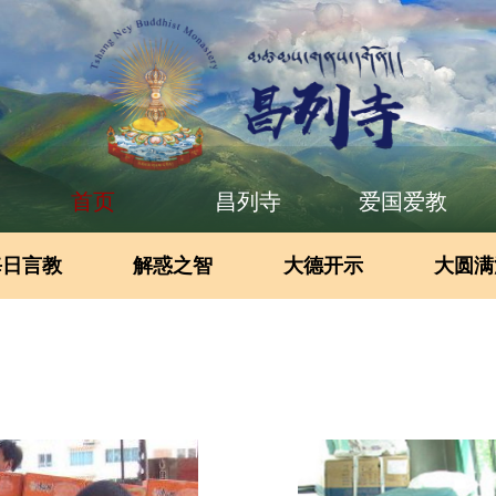
首页
昌列寺
爱国爱教
每日言教
解惑之智
大德开示
大圆满