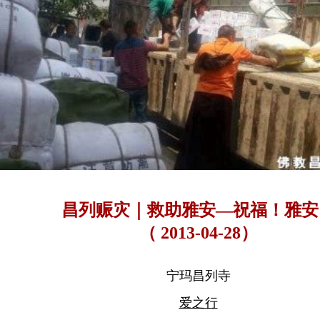
昌列赈灾｜救助雅安—祝福！雅安
（ 2013-04-28）
宁玛昌列寺
爱之行